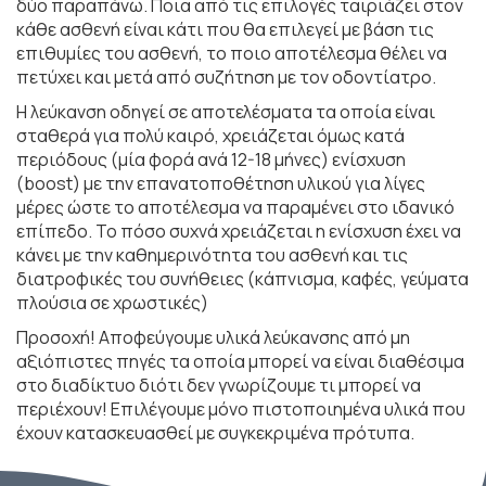
δύο παραπάνω. Ποια από τις επιλογές ταιριάζει στον
κάθε ασθενή είναι κάτι που θα επιλεγεί με βάση τις
επιθυμίες του ασθενή, το ποιο αποτέλεσμα θέλει να
πετύχει και μετά από συζήτηση με τον οδοντίατρο.
Η λεύκανση οδηγεί σε αποτελέσματα τα οποία είναι
σταθερά για πολύ καιρό, χρειάζεται όμως κατά
περιόδους (μία φορά ανά 12-18 μήνες) ενίσχυση
(boost) με την επανατοποθέτηση υλικού για λίγες
μέρες ώστε το αποτέλεσμα να παραμένει στο ιδανικό
επίπεδο. Το πόσο συχνά χρειάζεται η ενίσχυση έχει να
κάνει με την καθημερινότητα του ασθενή και τις
διατροφικές του συνήθειες (κάπνισμα, καφές, γεύματα
πλούσια σε χρωστικές)
Προσοχή! Αποφεύγουμε υλικά λεύκανσης από μη
αξιόπιστες πηγές τα οποία μπορεί να είναι διαθέσιμα
στο διαδίκτυο διότι δεν γνωρίζουμε τι μπορεί να
περιέχουν! Επιλέγουμε μόνο πιστοποιημένα υλικά που
έχουν κατασκευασθεί με συγκεκριμένα πρότυπα.