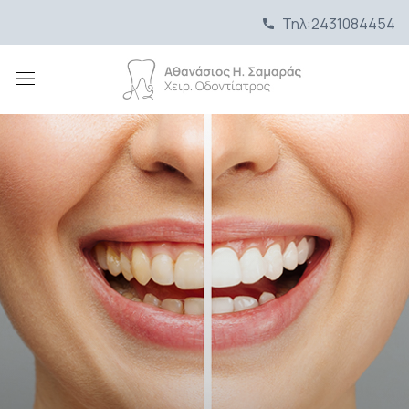
Τηλ:
2431084454